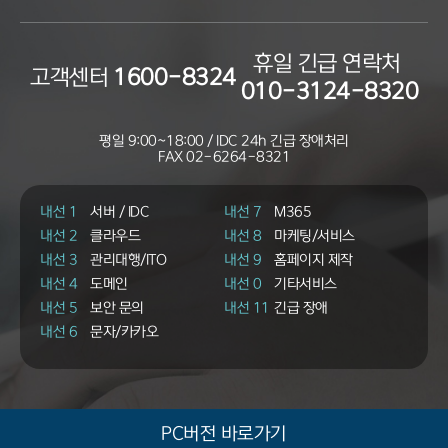
휴일 긴급 연락처
고객센터
1600-8324
010-3124-8320
평일 9:00~18:00 / IDC 24h 긴급 장애처리
FAX
02-6264-8321
내선 1
서버 / IDC
내선 7
M365
내선 2
클라우드
내선 8
마케팅/서비스
내선 3
관리대행/ITO
내선 9
홈페이지 제작
내선 4
도메인
내선 0
기타서비스
내선 5
보안 문의
내선 11
긴급 장애
내선 6
문자/카카오
PC버전 바로가기