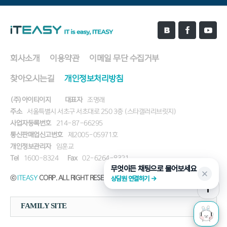
회사소개
이용약관
이메일 무단 수집거부
찾아오시는길
개인정보처리방침
(주)아이티이지
대표자
조명래
주소
서울특별시 서초구 서초대로 250 3층 (스타갤러리브릿지)
사업자등록번호
214-87-66295
통신판매업신고번호
제2005-05971호
개인정보관리자
임훈교
Tel
1600-8324
Fax
02-6264-8321
무엇이든 채팅으로 물어보세요
ⓒ
ITEASY
CORP. ALL RIGHT RESERVED.
상담원 연결하기 →
FAMILY SITE