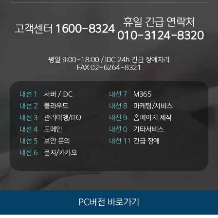
휴일 긴급 연락처
고객센터
1600-8324
010-3124-8320
평일 9:00~18:00 / IDC 24h 긴급 장애처리
FAX
02-6264-8321
내선 1
서버 / IDC
내선 7
M365
내선 2
클라우드
내선 8
마케팅/서비스
내선 3
관리대행/ITO
내선 9
홈페이지 제작
내선 4
도메인
내선 0
기타서비스
내선 5
보안 문의
내선 11
긴급 장애
내선 6
문자/카카오
PC버전 바로가기