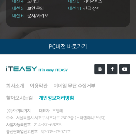
내선 4
도메인
내선 0
기타서비스
내선 5
보안 문의
내선 11
긴급 장애
내선 6
문자/카카오
PC버전 바로가기
회사소개
이용약관
이메일 무단 수집거부
찾아오시는길
개인정보처리방침
(주)아이티이지
대표자
조명래
주소
서울특별시 서초구 서초대로 250 3층 (스타갤러리브릿지)
사업자등록번호
214-87-66295
통신판매업신고번호
제2005-05971호