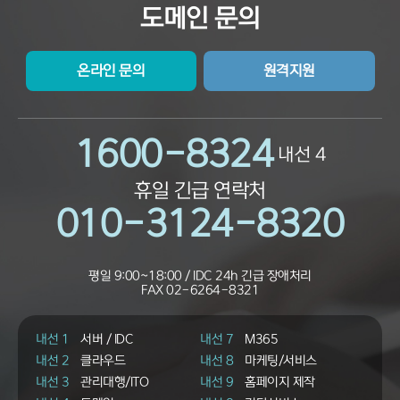
도메인 문의
온라인 문의
원격지원
1600-8324
내선 4
휴일 긴급 연락처
010-3124-8320
평일 9:00~18:00 / IDC 24h 긴급 장애처리
FAX
02-6264-8321
내선 1
서버 / IDC
내선 7
M365
내선 2
클라우드
내선 8
마케팅/서비스
내선 3
관리대행/ITO
내선 9
홈페이지 제작