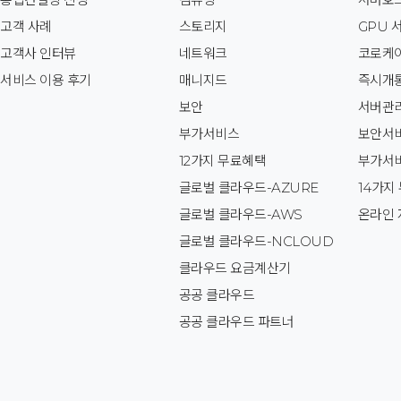
고객 사례
스토리지
GPU 
고객사 인터뷰
네트워크
코로케
서비스 이용 후기
매니지드
즉시개
보안
서버관
부가서비스
보안서
12가지 무료혜택
부가서
글로벌 클라우드-AZURE
14가지
글로벌 클라우드-AWS
온라인 
글로벌 클라우드-NCLOUD
클라우드 요금계산기
공공 클라우드
공공 클라우드 파트너