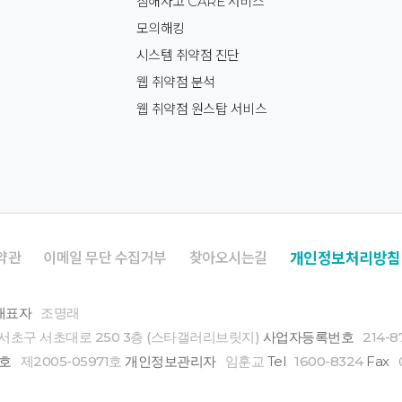
침해사고 CARE 서비스
모의해킹
시스템 취약점 진단
웹 취약점 분석
웹 취약점 원스탑 서비스
개인정보처리방침
약관
이메일 무단 수집거부
찾아오시는길
대표자
조명래
서초구 서초대로 250 3층 (스타갤러리브릿지)
사업자등록번호
214-8
호
제2005-05971호
개인정보관리자
임훈교
Tel
1600-8324
Fax