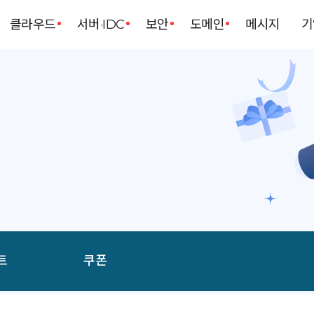
클라우드
서버·IDC
보안
도메인
메시지
기
트
쿠폰