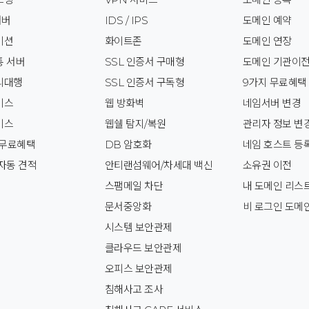
서버
IDS / IPS
도메인 예약
이션
화이트존
도메인 연장
통 서버
SSL 인증서 구매형
도메인 기관이
리대행
SSL 인증서 구독형
9가지 무료혜택
비스
웹 방화벽
네임서버 변경
비스
웹쉘 탐지/복원
관리자 정보 변
 무료혜택
DB 암호화
네임 호스트 등
자동 견적
안티랜섬웨어/차세대 백신
소유권 이전
스팸메일 차단
내 도메인 리스
문서중앙화
비 로그인 도메
시스템 보안관제
클라우드 보안관제
오피스 보안관제
침해사고 조사