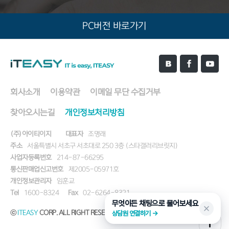
PC버전 바로가기
회사소개
이용약관
이메일 무단 수집거부
찾아오시는길
개인정보처리방침
(주)아이티이지
대표자
조명래
주소
서울특별시 서초구 서초대로 250 3층 (스타갤러리브릿지)
사업자등록번호
214-87-66295
통신판매업신고번호
제2005-05971호
개인정보관리자
임훈교
Tel
1600-8324
Fax
02-6264-8321
무엇이든 채팅으로 물어보세요
ⓒ
ITEASY
CORP. ALL RIGHT RESERVED.
상담원 연결하기 →