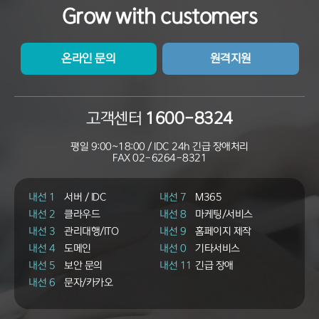
Grow with customers
온라인 문의
원격지원
고객센터
1600-8324
평일 9:00~18:00 / IDC 24h 긴급 장애처리
FAX
02-6264-8321
내선 1
서버 / IDC
내선 7
M365
내선 2
클라우드
내선 8
마케팅/서비스
내선 3
관리대행/ITO
내선 9
홈페이지 제작
내선 4
도메인
내선 0
기타서비스
내선 5
보안 문의
내선 11
긴급 장애
내선 6
문자/카카오